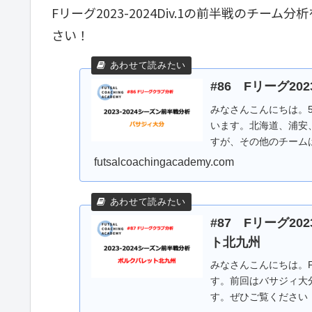
Fリーグ2023-2024Div.1の前半戦のチ
さい！
#86 Fリーグ20
みなさんこんにちは。
います。北海道、浦安
すが、その他のチーム
の各チームの得失...
futsalcoachingacademy.com
#87 Fリーグ20
ト北九州
みなさんこんにちは。Fリ
す。前回はバサジィ大
す。ぜひご覧ください