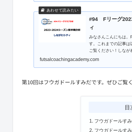
#94 Fリーグ20
ィ
みなさんこんにちは。Fリ
す。これまでの記事は
ご覧ください！しながわ
8...
futsalcoachingacademy.com
第10回はフウガドールすみだです。ぜひご覧
目
フウガドールす
フウガドールす