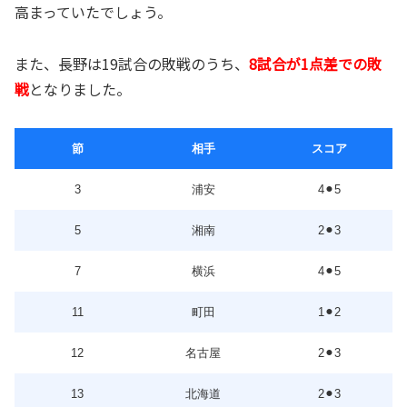
高まっていたでしょう。
また、長野は19試合の敗戦のうち、
8試合が1点差での敗
戦
となりました。
節
相手
スコア
3
浦安
4⚫︎5
5
湘南
2⚫︎3
7
横浜
4⚫︎5
11
町田
1⚫︎2
12
名古屋
2⚫︎3
13
北海道
2⚫︎3