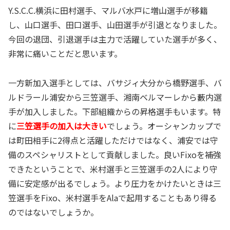
Y.S.C.C.横浜に田村選手、マルバ水戸に増山選手が移籍
し、山口選手、田口選手、山田選手が引退となりました。
今回の退団、引退選手は主力で活躍していた選手が多く、
非常に痛いことだと思います。
一方新加入選手としては、バサジィ大分から橋野選手、バ
ルドラール浦安から三笠選手、湘南ベルマーレから藪内選
手が加入しました。下部組織からの昇格選手もいます。特
に
三笠選手の加入は大きい
でしょう。オーシャンカップで
は町田相手に2得点と活躍しただけではなく、浦安では守
備のスペシャリストとして貢献しました。良いFixoを補強
できたということで、米村選手と三笠選手の2人により守
備に安定感が出るでしょう。より圧力をかけたいときは三
笠選手をFixo、米村選手をAlaで起用することもあり得る
のではないでしょうか。