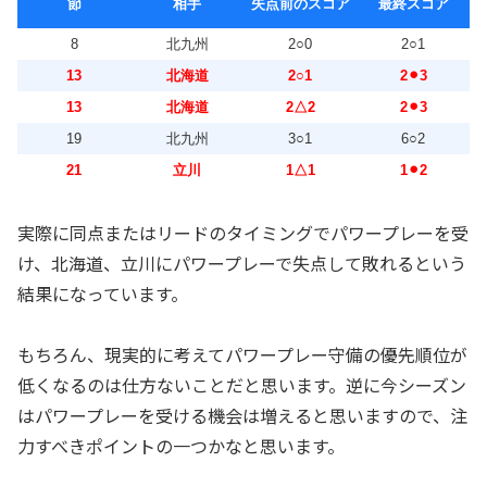
節
相手
失点前のスコア
最終スコア
8
北九州
2○0
2○1
13
北海道
2○1
2⚫︎3
13
北海道
2△2
2⚫︎3
19
北九州
3○1
6○2
21
立川
1△1
1⚫︎2
実際に同点またはリードのタイミングでパワープレーを受
け、北海道、立川にパワープレーで失点して敗れるという
結果になっています。
もちろん、現実的に考えてパワープレー守備の優先順位が
低くなるのは仕方ないことだと思います。逆に今シーズン
はパワープレーを受ける機会は増えると思いますので、注
力すべきポイントの一つかなと思います。