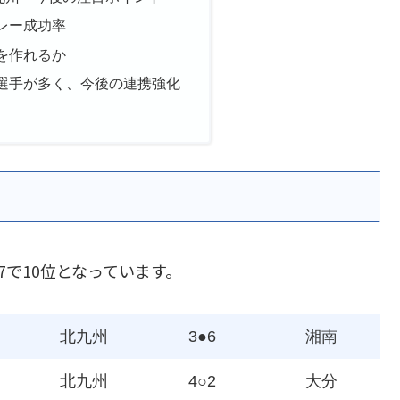
レー成功率
を作れるか
選手が多く、今後の連携強化
7で10位となっています。
北九州
3●6
湘南
北九州
4○2
大分