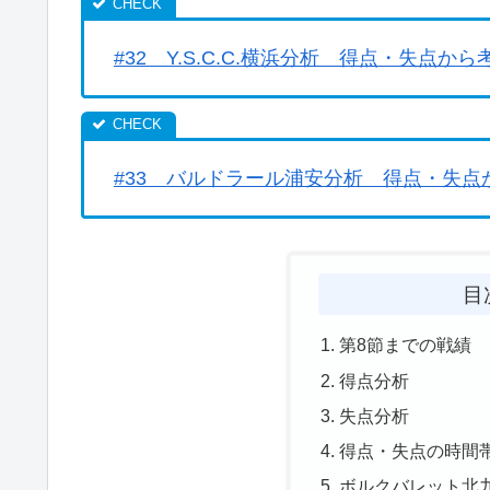
#32 Y.S.C.C.横浜分析 得点・失点から考
#33 バルドラール浦安分析 得点・失
目
第8節までの戦績
得点分析
失点分析
得点・失点の時間
ボルクバレット北