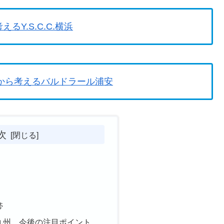
えるY.S.C.C.横浜
点から考えるバルドラール浦安
次
帯
九州 今後の注目ポイント