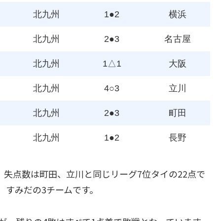
北九州
1●2
横浜
北九州
2●3
名古屋
北九州
1△1
大阪
北九州
4○3
立川
北九州
2●3
町田
北九州
1●2
長野
、失点数は町田、立川と同じリーグ7位タイの22点で
、すみだの3チームです。