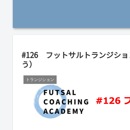
#126 フットサルトランジシ
う）
トランジション