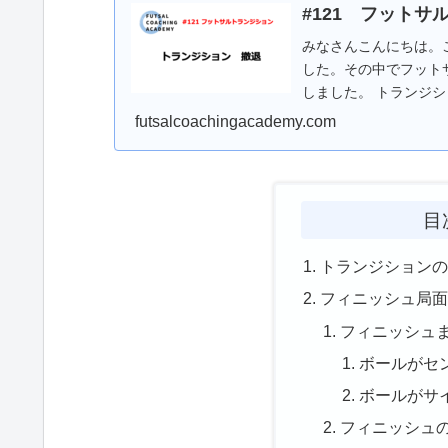
#121 フット
みなさんこんにちは。
した。その中でフット
しました。 トランジ
ション） 前進/撤...
futsalcoachingacademy.com
目
トランジション
フィニッシュ局
フィニッシュ
ボールがセ
ボールがサ
フィニッシュ