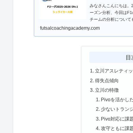
みなさんこんにちは。20
ーズン分析、今回はF
チームの分析について
ー...
futsalcoachingacademy.com
目
立川アスレティッ
得失点傾向
立川の特徴
Pivoを活か
少ないトラン
Pivo対応に課
攻守ともに課