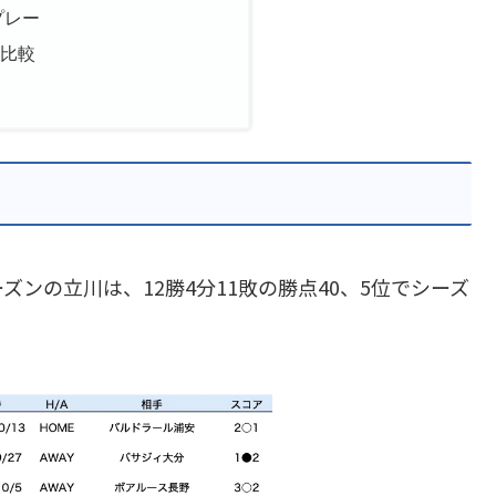
プレー
向比較
ズンの立川は、12勝4分11敗の勝点40、5位でシーズ