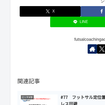
シ
X
LINE
futsalcoach
関連記事
#77 フットサル定位
定位置攻撃
レス回避