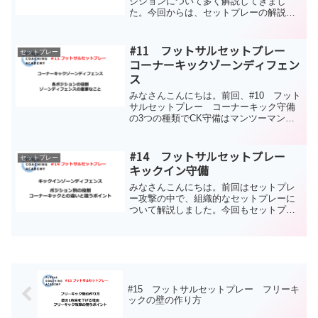
ジションについて多く解説してきまし
た。今回からは、セットプレーの解説を
していきます。#1 フットサルの構造に
ついてで解説している通り、トランジシ
ョンやセットプレーは短時間で結果が出
#11 フットサルセットプレー
セットプレー
やすい、再現性の高い局面...
コーナーキックゾーンディフェン
ス
みなさんこんにちは。前回、#10 フット
サルセットプレー コーナーキック守備
の3つの種類でCK守備はマンツーマン、
ゾーン、併用の3つの種類があると解説し
ました。前回も最後に述べましたが、私
はゾーンディフェンスをオススメしてい
#14 フットサルセットプレー
セットプレー
ます。その理由、...
キックイン守備
みなさんこんにちは。前回はセットプレ
ー攻撃の中で、組織的なセットプレーに
ついて解説しました。今回もセットプレ
ーについて、その中でキックインの守備
について解説したいと思います。なお、
コーナーキック守備についてはすでに解
説していますので、そちら...
#15 フットサルセットプレー フリーキ
ックの壁の作り方