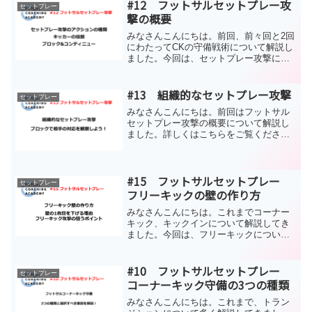
#12 フットサルセットプレー攻
セットプレー
撃の概要
みなさんこんにちは。前回、前々回と2回
にわたってCKの守備戦術について解説し
ました。今回は、セットプレー攻撃につ
いて解説していきたいと思います。まず
セットプレー攻撃時の基本的な概要につ
いて説明しますので、ぜひご覧くださ
#13 組織的なセットプレー攻撃
セットプレー
い！セットプレー攻撃の...
みなさんこんにちは。前回はフットサル
セットプレー攻撃の概要について解説し
ました。詳しくはこちらをご覧くださ
い。#12 フットサルセットプレー攻撃の
概要各チームで練習環境や時間は異なり
ますが、できれば組織的なセットプレー
#15 フットサルセットプレー
を採用することをオスス...
セットプレー
フリーキックの壁の作り方
みなさんこんにちは。これまでコーナー
キック、キックインについて解説してき
ました。今回は、フリーキックについて
解説したいと思います。フリーキックの
特徴みなさんご存知の通り、ゴール前で
のフリーキックは、非常に得点が生まれ
#10 フットサルセットプレー
セットプレー
やすい局面です。コーナー...
コーナーキック守備の3つの種類
みなさんこんにちは。これまで、トラン