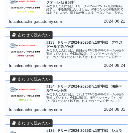
クオーレ仙台分析
みなさんこんにちは。Fリーグ2024-2025 Div.1は第9節が
終了し、中断期間に入りました。W杯のための中断期間で
はありましたが、日本はW杯に出場できないため、各チー
ムがしっかりと準備できる期間になります。今回からは、
開幕から9試合の...
2024.08.21
futsalcoachingacademy.com
#133 Fリーグ2024-2025Div.1前半戦 フウガ
ドールすみだ分析
みなさんこんにちは。前回からF1の前半戦のチーム分析を
実施しています。今回は第2回、フウガドールすみだで
す。ぜひご覧ください！以下はこれまでのチーム分析で
す。併せてご覧ください！フウガドールすみだ 戦績まず
最初はすみだの9試合の戦績について...
2024.08.24
futsalcoachingacademy.com
#134 Fリーグ2024-2025Div.1前半戦 湘南ベ
ルマーレ分析
みなさんこんにちは。これまでF1の前半戦のチーム分析を
実施しています。今回は第3回、湘南ベルマーレです。ぜ
ひご覧ください！以下はこれまでのチーム分析です。併せ
てご覧ください！湘南ベルマーレ 戦績まず最初は湘南の
9試合の戦績についてです。湘南...
2024.08.31
futsalcoachingacademy.com
#135 Fリーグ2024-2025Div.1前半戦 シュラ