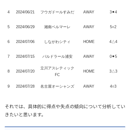
4
2024/06/21
フウガドールすみだ
AWAY
3⚫︎4
5
2024/06/29
湘南ベルマーレ
AWAY
5○2
6
2024/07/06
しながわシティ
HOME
4△4
7
2024/07/15
バルドラール浦安
AWAY
0⚫︎5
立川アスレティック
8
2024/07/20
HOME
3△3
FC
9
2024/07/28
名古屋オーシャンズ
AWAY
4○3
それでは、具体的に得点や失点の傾向について分析してい
きたいと思います。