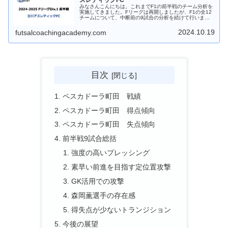
スレティックFC
みなさんこんにちは。これまでF1の前半戦のチーム分析を
実施してきました。Fリーグは再開しましたが、F1の全12
チームについて、中断前の9試合の分析を続けて行いま
す。今回は第10弾、立川アスレティックFCです。ぜひご覧
ください！以下はこれまで...
2024.10.19
futsalcoachingacademy.com
目次
ペスカドーラ町田 戦績
ペスカドーラ町田 得点傾向
ペスカドーラ町田 失点傾向
前半戦9試合総括
強度の高いプレッシング
素早い前進を目指す定位置攻撃
GK活用での攻撃
森岡薫選手の存在感
得失点が少ないトランジション
今後の展望