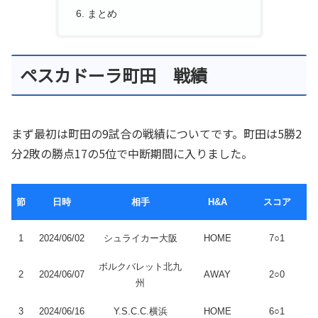
まとめ
ペスカドーラ町田 戦績
まず最初は町田の9試合の戦績についてです。町田は5勝2
分2敗の勝点17の5位で中断期間に入りました。
節
日時
相手
H&A
スコア
1
2024/06/02
シュライカー大阪
HOME
7○1
ボルクバレット北九
2
2024/06/07
AWAY
2○0
州
3
2024/06/16
Y.S.C.C.横浜
HOME
6○1