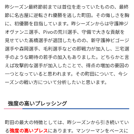
昨シーズン最終節前までは首位を走っていたものの、最終
節に名古屋に逆転され優勝を逃した町田。その悔しさを胸
に、初優勝を目指しています。昨シーズンからは守護神ジ
オヴァンニ選手、Pivoの荒川選手、守備で大きな貢献を
見せていた髙橋選手が退団したものの、新守護神ビゴージ
選手や森岡選手、毛利選手などの即戦力が加入し、三宅選
手のような期待の若手の加入もありました。どちらかと言
えば攻撃的な選手が加入したことで、得点の増加の要因の
一つとなっていると思われます。その町田について、今シ
ーズンの戦い方について分析したいと思います。
強度の高いプレッシング
町田の最大の特徴としては、昨シーズンから引き続いてい
る
強度の高いプレス
にあります。マンツーマンをベースに