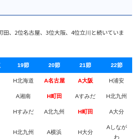
町田、2位名古屋、3位大阪、4位立川と続いていま
点
19節
20節
21節
22節
H北海道
A名古屋
A大阪
H浦安
A湘南
H町田
Aすみだ
H北九州
Hすみだ
A北九州
H町田
A大分
Aしなが
H北九州
A横浜
H大分
わ