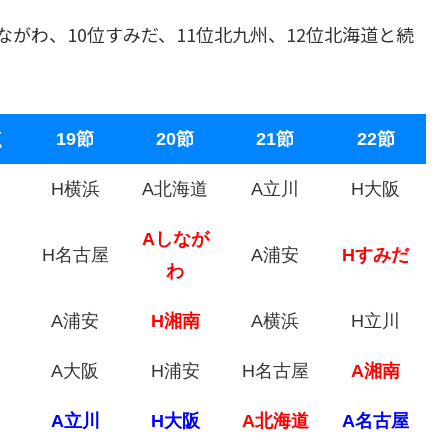
ながわ、10位すみだ、11位北九州、12位北海道と続
点
19節
20節
21節
22節
H横浜
A北海道
A立川
H大阪
Aしなが
H名古屋
A浦安
Hすみだ
わ
A浦安
H湘南
A横浜
H立川
A大阪
H浦安
H名古屋
A湘南
A立川
H大阪
A北海道
A名古屋