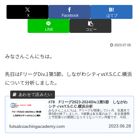
X
Facebook
はてブ
LINE
コピー
2023.07.05
みなさんこんにちは。
先日はFリーグDiv.1第5節、しながわシティvsY.S.C.C.横浜
について分析しました。
#78 Fリーグ2023-2024Div.1第5節 しながわ
シティvsY.S.C.C.横浜分析
みなさんこんにちは。Fリーグが開幕して1ヶ月、先週末で
第5節が終了しました。5連勝は名古屋のみで、名古屋優勢
と予想通りの展開になりそうなシーズン序盤です。今回は
第5節のしながわシティvsY.S.C.C.横浜の試合を分析したい
と思います。ぜひ...
2023.06.28
futsalcoachingacademy.com