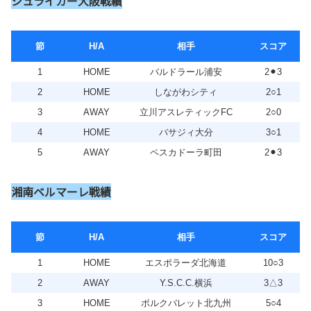
シュライカー大阪戦績
節
H/A
相手
スコア
1
HOME
バルドラール浦安
2⚫︎3
2
HOME
しながわシティ
2○1
3
AWAY
立川アスレティックFC
2○0
4
HOME
バサジィ大分
3○1
5
AWAY
ペスカドーラ町田
2⚫︎3
湘南ベルマーレ戦績
節
H/A
相手
スコア
1
HOME
エスポラーダ北海道
10○3
2
AWAY
Y.S.C.C.横浜
3△3
3
HOME
ボルクバレット北九州
5○4