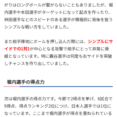
がりはロングボールが繋がらないこともありましたが、堀
内選手や本田選手がターゲットになって起点を作ったり、
林田選手などのスピードのある選手が積極的に背後を狙う
シンプルな戦い方をしていました。
また相手陣地にボールを押し込んだ際には、
シンプルにサ
イドでの1対1
が中心となる攻撃で相手にとって非常に脅
威となっています。特に靏谷選手は何度も右サイドを突破
しチャンスを作り出していました。
堀内選手の得点力
次は堀内選手の得点力です。今節で
2
得点を挙げ、
6
試合で
9
得点、得点ランキング
2
位につけ、日本人選手では
1
位に
なっています。ここまで堀内選手が得点を重ねられている