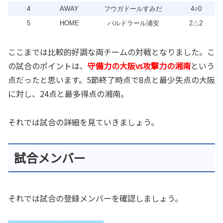
4
AWAY
フウガドールすみだ
4○0
5
HOME
バルドラール浦安
2△2
ここまでは比較的好調な両チームの対戦となりました。こ
の試合のポイントは、
守備力の大阪
vs
攻撃力の湘南
という
点だったと思います。
5
節終了時点で
8
点と最少失点の大阪
に対し、
24
点と最多得点の湘南。
それでは試合の詳細を見ていきましょう。
試合メンバー
それでは試合の登録メンバーを確認しましょう。