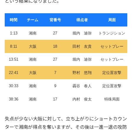
という結果になりました。
時間
チーム
背番号
得点者
局面
1:13
湘南
27
堀内 迪弥
トランジション
8:11
大阪
18
田村 友貴
セットプレー
13:51
湘南
27
堀内 迪弥
セットプレー
22:41
大阪
7
野村 悠翔
定位置攻撃
30:33
湘南
9
靏谷 春人
定位置攻撃
38:36
湘南
17
内村 俊太
特殊局面
失点が少ない大阪に対して、立ち上がりにショートカウン
ターで湘南が得点を奪いますが、その後は一進一退の攻防