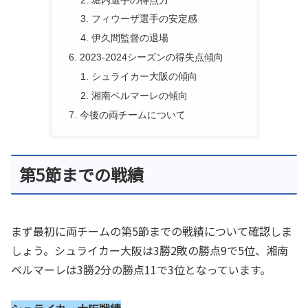
フィウーザ選手の安定感
伊久間監督の退場
2023-2024シーズンの得失点傾向
シュライカー大阪の傾向
湘南ベルマーレの傾向
今後の両チームについて
第5節までの戦績
まず最初に両チームの第
5
節までの戦績について確認しま
しょう。シュライカー大阪は
3
勝
2
敗の勝点
9
で
5
位、湘南
ベルマーレは
3
勝
2
分の勝点
11
で
3
位となっています。