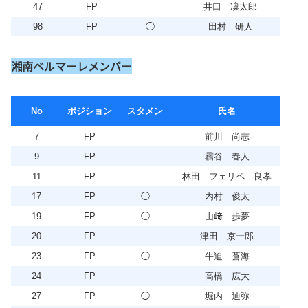
47
FP
井口 凜太郎
98
FP
◯
田村 研人
湘南ベルマーレメンバー
No
ポジション
スタメン
氏名
7
FP
前川 尚志
9
FP
靏谷 春人
11
FP
林田 フェリペ 良孝
17
FP
◯
内村 俊太
19
FP
◯
山﨑 歩夢
20
FP
津田 京一郎
23
FP
◯
牛迫 蒼海
24
FP
高橋 広大
27
FP
◯
堀内 迪弥