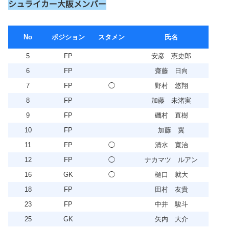
シュライカー大阪メンバー
No
ポジション
スタメン
氏名
5
FP
安彦 憲史郎
6
FP
齋藤 日向
7
FP
◯
野村 悠翔
8
FP
加藤 未渚実
9
FP
磯村 直樹
10
FP
加藤 翼
11
FP
◯
清水 寛治
12
FP
◯
ナカマツ ルアン
16
GK
◯
樋口 就大
18
FP
田村 友貴
23
FP
中井 駿斗
25
GK
矢内 大介