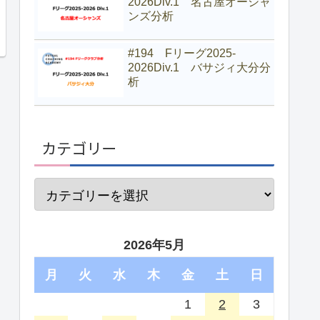
2026Div.1 名古屋オーシャ
ンズ分析
#194 Fリーグ2025-
2026Div.1 バサジィ大分分
析
カテゴリー
2026年5月
月
火
水
木
金
土
日
1
2
3