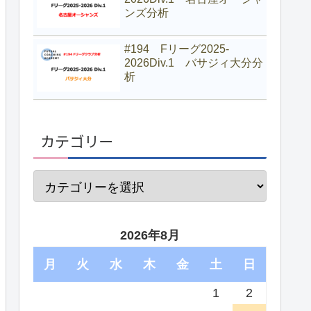
ンズ分析
#194 Fリーグ2025-
2026Div.1 バサジィ大分分
析
カテゴリー
2026年8月
月
火
水
木
金
土
日
1
2