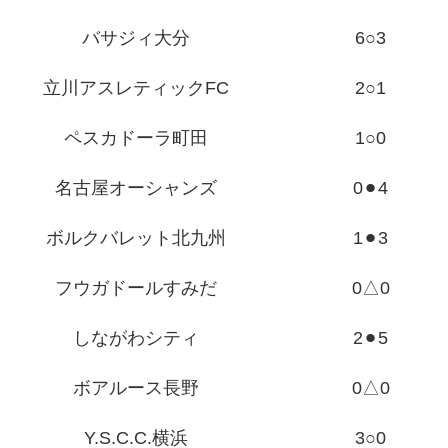
バサジィ大分
6○3
立川アスレティックFC
2○1
ペスカドーラ町田
1○0
名古屋オーシャンズ
0⚫︎4
ボルクバレット北九州
1⚫︎3
フウガドールすみだ
0△0
しながわシティ
2⚫︎5
ボアルース長野
0△0
Y.S.C.C.横浜
3○0