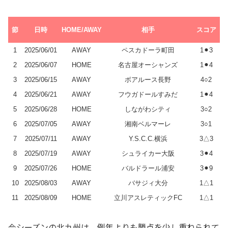
節
日時
HOME/AWAY
相手
スコア
1
2025/06/01
AWAY
ペスカドーラ町田
1⚫︎3
2
2025/06/07
HOME
名古屋オーシャンズ
1⚫︎4
3
2025/06/15
AWAY
ボアルース長野
4○2
4
2025/06/21
AWAY
フウガドールすみだ
1⚫︎4
5
2025/06/28
HOME
しながわシティ
3○2
6
2025/07/05
AWAY
湘南ベルマーレ
3○1
7
2025/07/11
AWAY
Y.S.C.C.横浜
3△3
8
2025/07/19
AWAY
シュライカー大阪
3⚫︎4
9
2025/07/26
HOME
バルドラール浦安
3⚫︎9
10
2025/08/03
AWAY
バサジィ大分
1△1
11
2025/08/09
HOME
立川アスレティックFC
1△1
今シーズンの北九州は、例年よりも勝点を少し重ねられて