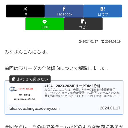
X
Facebook
はてブ
LINE
コピー
2024.01.17
2024.01.19
みなさんこんにちは。
前回はF2リーグの全体傾向について解説しました。
#104 2023-2024FリーグDiv.2分析
みなさんこんにちは。先日、FリーグDiv.2が全日程終了
し、ヴォスクオーレ仙台が優勝、F1最下位チームとの入れ
替え戦に臨むことになりました。これまではF1について分
析記事を記載してきましたが、今回はF2の分析を行いま
す。初回は、F2全体の傾...
2024.01.17
futsalcoachingacademy.com
今回からは、その中で各チームがどのような傾向にあるか