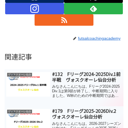
futsalcoachingacademy
関連記事
#132 Fリーグ2024-2025Div.1前
ヴォスクオーレ仙台
半戦 ヴォスクオーレ仙台分析
みなさんこんにちは。Fリーグ2024-2025
Div.1は第9節が終了し、中断期間に入り
ました。W杯のための中断期間ではあり
ましたが、日本はW杯に出場できないた
め、各チームがしっかりと準備できる期
間になります。今回からは、開幕から9試
#179 Fリーグ2025-2026Div.2
ヴォスクオーレ仙台
合の...
ヴォスクオーレ仙台分析
みなさんこんにちは。2026-2027シーズン