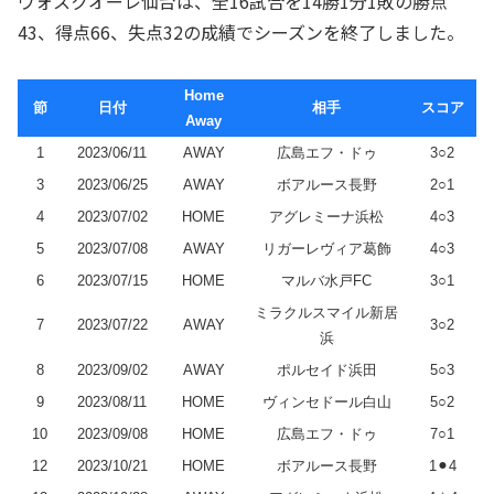
ヴォスクオーレ仙台は、全16試合を14勝1分1敗の勝点
43、得点66、失点32の成績でシーズンを終了しました。
Home
節
日付
相手
スコア
Away
1
2023/06/11
AWAY
広島エフ・ドゥ
3○2
3
2023/06/25
AWAY
ボアルース長野
2○1
4
2023/07/02
HOME
アグレミーナ浜松
4○3
5
2023/07/08
AWAY
リガーレヴィア葛飾
4○3
6
2023/07/15
HOME
マルバ水戸FC
3○1
ミラクルスマイル新居
7
2023/07/22
AWAY
3○2
浜
8
2023/09/02
AWAY
ポルセイド浜田
5○3
9
2023/08/11
HOME
ヴィンセドール白山
5○2
10
2023/09/08
HOME
広島エフ・ドゥ
7○1
12
2023/10/21
HOME
ボアルース長野
1⚫︎4