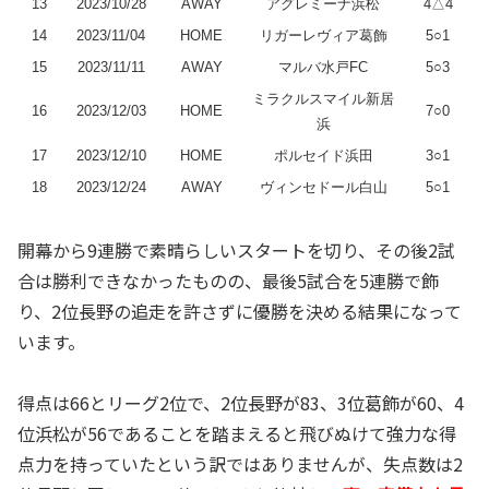
13
2023/10/28
AWAY
アグレミーナ浜松
4△4
14
2023/11/04
HOME
リガーレヴィア葛飾
5○1
15
2023/11/11
AWAY
マルバ水戸FC
5○3
ミラクルスマイル新居
16
2023/12/03
HOME
7○0
浜
17
2023/12/10
HOME
ポルセイド浜田
3○1
18
2023/12/24
AWAY
ヴィンセドール白山
5○1
開幕から9連勝で素晴らしいスタートを切り、その後2試
合は勝利できなかったものの、最後5試合を5連勝で飾
り、2位長野の追走を許さずに優勝を決める結果になって
います。
得点は66とリーグ2位で、2位長野が83、3位葛飾が60、4
位浜松が56であることを踏まえると飛びぬけて強力な得
点力を持っていたという訳ではありませんが、失点数は2