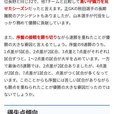
位長野と同じ32で、他7チームと比較して
高い守備力を見
せたシーズン
だったと言えます。正GKの税田選手の長期
離脱のアクシデントもありましたが、山本選手が代役をし
っかり務めて優勝に貢献しています。
また、
序盤の接戦を勝ち切り
ながら連勝を重ねたことが優
勝の大きな要因と言えるでしょう。序盤の9連勝のうち、
1点差が5試合、2点差が2試合、3点差と7点差がそれぞれ1
試合ずつと、1～2点差の試合が大半を占めています。一方
で最後の5連勝では、2点差が2試合ありましたが、4点差
が2試合、7点差が1試合と、点差がつく試合が多くなって
います。このことからも序盤には苦しい試合がありながら
も勝点を重ねられたことが優勝の大きな要因だったのでは
ないでしょうか。
得失点傾向