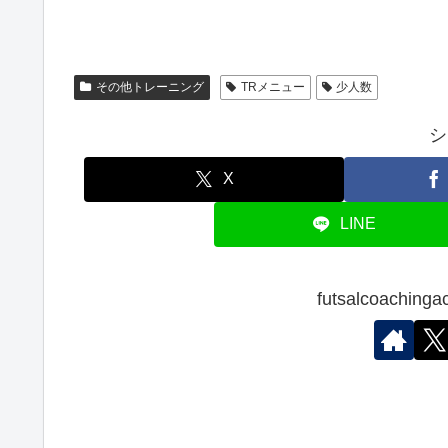
その他トレーニング
TRメニュー
少人数
シ
X
LINE
futsalcoach